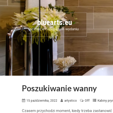
bluearts.eu
łazienki w najlepszym wydaniu
Poszukiwanie wanny
Off
15 października, 2022
artystico
Kabiny pry
Czasem przychodzi moment, kiedy trzeba zastanowić 