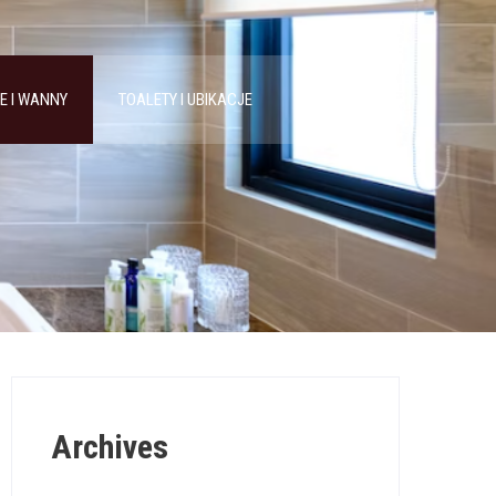
E I WANNY
TOALETY I UBIKACJE
UMYWALKI
Archives